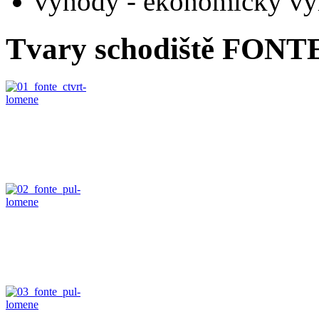
výhody - ekonomicky výh
Tvary schodiště FONT