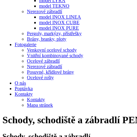
model LYRA
model TEKNO
Nerezové zábradlí
model INOX LINEA
model INOX CUBE
model INOX PURE
Pergoly, markýzy, přístřešky
Brány, branky, ploty
Fotogalerie
Venkovní ocelové schody
Vnitřní kombinované schody
Ocelové zábradlí
Nerezové zábradlí
Posuvné, křídlové brány
Ocelové rošty
O nás
Poptávka
Kontakty
Kontakty
Mapa stránek
Schody, schodiště a zábradlí 
Schody, schodiště a zábradlí