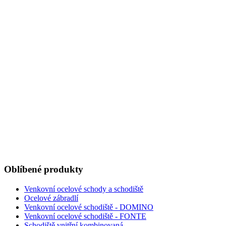
Oblíbené produkty
Venkovní ocelové schody a schodiště
Ocelové zábradlí
Venkovní ocelové schodiště - DOMINO
Venkovní ocelové schodiště - FONTE
Schodiště vnitřní kombinovaná