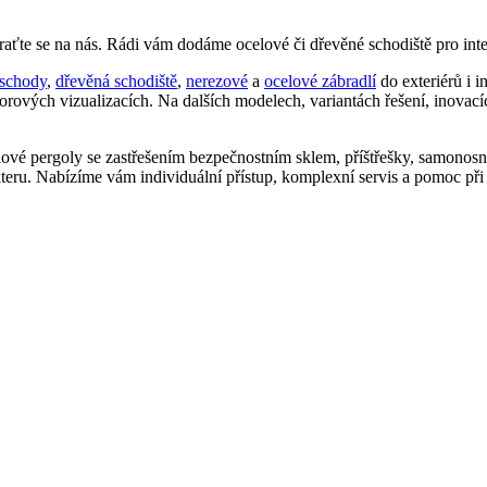
aťte se na nás. Rádi vám dodáme ocelové či dřevěné schodiště pro interi
schody
,
dřevěná schodiště
,
nerezové
a
ocelové zábradlí
do exteriérů i i
orových vizualizacích. Na dalších modelech, variantách řešení, inovac
ové pergoly se zastřešením bezpečnostním sklem, příštřešky, samonosné
eru. Nabízíme vám individuální přístup, komplexní servis a pomoc při r