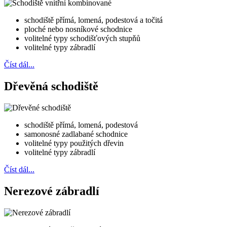
schodiště přímá, lomená, podestová a točitá
ploché nebo nosníkové schodnice
volitelné typy schodišťových stupňů
volitelné typy zábradlí
Číst dál...
Dřevěná schodiště
schodiště přímá, lomená, podestová
samonosné zadlabané schodnice
volitelné typy použitých dřevin
volitelné typy zábradlí
Číst dál...
Nerezové zábradlí